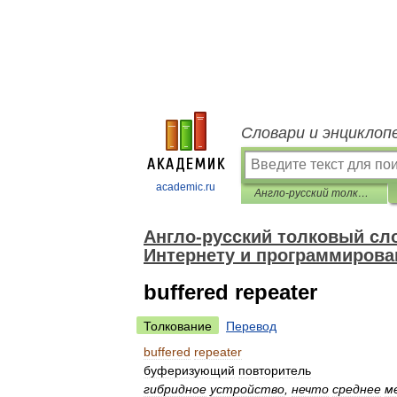
Словари и энциклоп
academic.ru
Англо-русский толковый словарь терминов и сокращений по ВТ, Интернету и программированию.
Англо-русский толковый сло
Интернету и программирова
buffered repeater
Толкование
Перевод
buffered
repeater
буферизующий
повторитель
гибридное
устройство
,
нечто
среднее
м